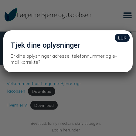
LUK
Informationsfolder
Tjek dine oplysninger
Informationsfolder
Er dine oplysninger adresse, telefonnummer og e-
mail korrekte?
Velkommen-hos-Lægerne-Bjerre-og-
Jacobsen
Download
Hvem er vi
Download
Bestil tid, forny medicin, skriv til lægen.
Login herunder